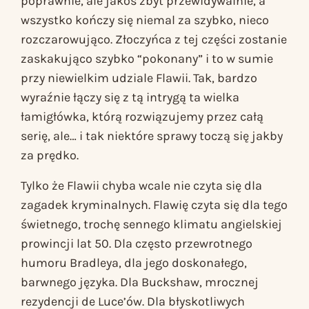
poprawnie, ale jakoś zbyt przewidywalnie, a
wszystko kończy się niemal za szybko, nieco
rozczarowująco. Złoczyńca z tej części zostanie
zaskakująco szybko “pokonany” i to w sumie
przy niewielkim udziale Flawii. Tak, bardzo
wyraźnie łączy się z tą intrygą ta wielka
łamigłówka, którą rozwiązujemy przez całą
serię, ale… i tak niektóre sprawy toczą się jakby
za prędko.
Tylko że
Flawii
chyba wcale nie czyta się dla
zagadek kryminalnych.
Flawię
czyta się dla tego
świetnego, trochę sennego klimatu angielskiej
prowincji lat 50. Dla często przewrotnego
humoru Bradleya, dla jego doskonałego,
barwnego języka. Dla Buckshaw, mrocznej
rezydencji de Luce’ów. Dla błyskotliwych