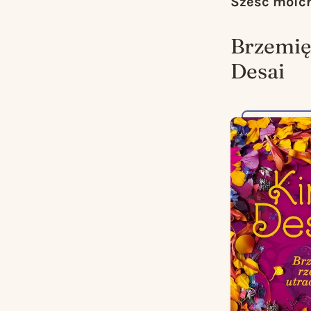
Sześć moich
Brzemię
Desai