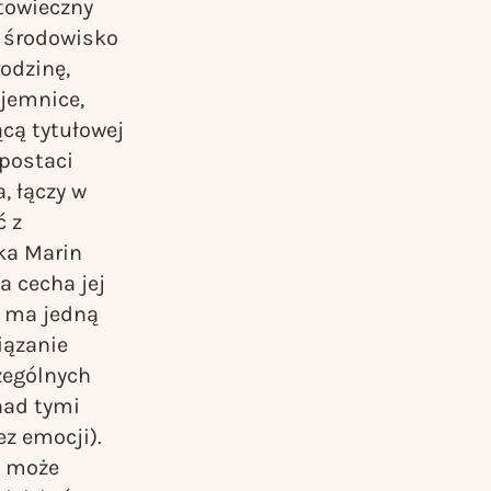
towieczny
 środowisko
odzinę,
ajemnice,
cą tytułowej
 postaci
, łączy w
ć z
rka Marin
na cecha jej
e ma jedną
iązanie
zególnych
nad tymi
z emocji).
a może