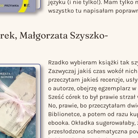
języku (i nie tylko!). Mam tylko n
wszystko tu napisałam popraw
órek
, Małgorzata Szyszko-
Rzadko wybieram książki tak sz
Zazwyczaj jakiś czas wokół nich 
przeczytam jakieś recenzje, usły
o autorze, obejrzę egzemplarz w 
Sześć córek
to był prawie strzał
No, prawie, bo przeczytałam dwi
Biblionetce, a potem od razu k
ebooka. Okładka sugerowałaby, 
przesłodzona schematyczna pow