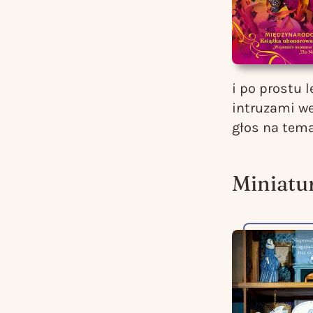
i po prostu 
intruzami we
głos na tem
Miniatu