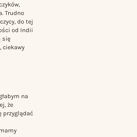
czyków,
a. Trudno
zycy, do tej
ści od Indii
 się
, ciekawy
ogłabym na
ej, że
ę przyglądać
- mamy