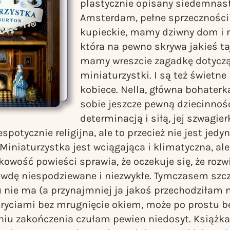
plastycznie opisany siedemnas
Amsterdam, pełne sprzeczności
kupieckie, mamy dziwny dom i r
która na pewno skrywa jakieś t
mamy wreszcie zagadkę dotyczą
miniaturzystki. I są też świetne
kobiece. Nella, główna bohaterka
sobie jeszcze pewną dziecinnoś
determinacją i siłą, jej szwagie
spotycznie religijna, ale to przecież nie jest jedy
Miniaturzystka
jest wciągająca i klimatyczna, al
owość powieści sprawia, że oczekuje się, że rozw
awdę niespodziewane i niezwykłe. Tymczasem szc
 nie ma (a przynajmniej ja jakoś przechodziłam 
ryciami bez mrugnięcie okiem, może po prostu be
niu zakończenia czułam pewien niedosyt. Książk