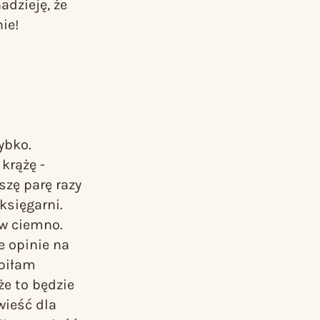
adzieję, że
nie!
ybko.
krążę -
szę parę razy
księgarni.
 w ciemno.
e opinie na
upiłam
że to będzie
ieść dla