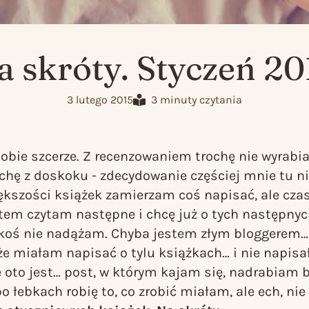
a skróty. Styczeń 20
3 lutego 2015
3 minuty czytania
bie szcerze. Z recenzowaniem trochę nie wyrabi
ochę z doskoku - zdecydowanie częściej mnie tu ni
ększości książek zamierzam coś napisać, ale czas
otem czytam następne i chcę już o tych następnyc
koś nie nadążam. Chyba jestem złym bloggerem… ;
 że miałam napisać o tylu książkach… i nie napis
e oto jest… post, w którym kajam się, nadrabiam 
po łebkach robię to, co zrobić miałam, ale ech, nie