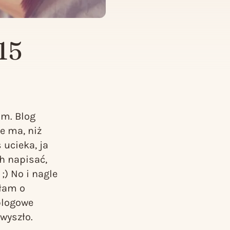
15
am. Blog
e ma, niż
 ucieka, ja
h napisać,
) No i nagle
ałam o
blogowe
 wyszło.