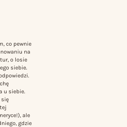
ym, co pewnie
jonowaniu na
ur, o losie
go siebie.
odpowiedzi.
ochę
a u siebie.
 się
tej
eryce!), ale
niego, gdzie