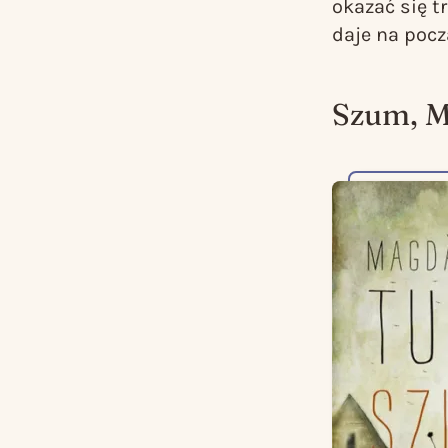
okazać się t
daje na pocz
Szum
, 