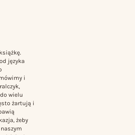
książkę.
od języka
o
 mówimy i
ralczyk,
do wielu
to żartują i
 bawią
azja, żeby
o naszym