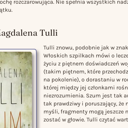
rochę rozczarowująca. Nie spełnia wszystkich nadz
ątku.
Magdalena Tulli
Tulli znowu, podobnie jak w zna
Włoskich szpilkach
mówi o lecze
życiu z piętnem doświadczeń w
(takim piętnem, które przechodz
na pokolenie), o dorastaniu w ro
której między jej członkami roś
niezrozumienia.
Szum
jest tak a
tak prawdziwy i poruszający, że 
myśli, fragmenty mogą jeszcze 
zostać w głowie. Tulli czytać war