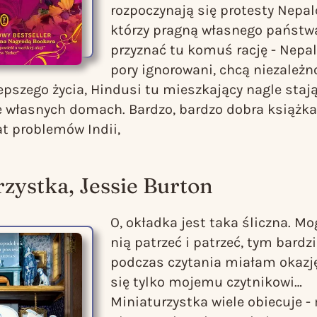
rozpoczynają się protesty Nepal
którzy pragną własnego państw
przyznać tu komuś rację - Nepalc
pory ignorowani, chcą niezależno
lepszego życia, Hindusi tu mieszkający nagle stają
 własnych domach. Bardzo, bardzo dobra książka
at problemów Indii,
rzystka
, Jessie Burton
O, okładka jest taka śliczna. M
nią patrzeć i patrzeć, tym bardzi
podczas czytania miałam okazj
się tylko mojemu czytnikowi…
Miniaturzystka
wiele obiecuje 