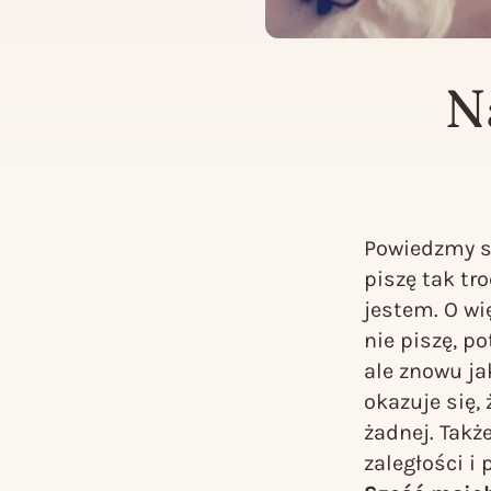
N
Powiedzmy so
piszę tak tr
jestem. O wi
nie piszę, p
ale znowu ja
okazuje się,
żadnej. Takż
zaległości i 