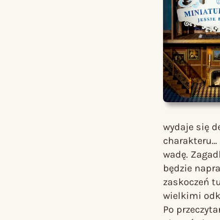
wydaje się de
charakteru…
wadę. Zagadk
będzie napr
zaskoczeń tu
wielkimi odk
Po przeczyta