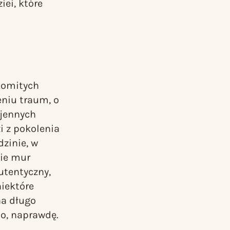
iei, które
komitych
niu traum, o
ojennych
i z pokolenia
dzinie, w
nie mur
utentyczny,
niektóre
na długo
to, naprawdę.