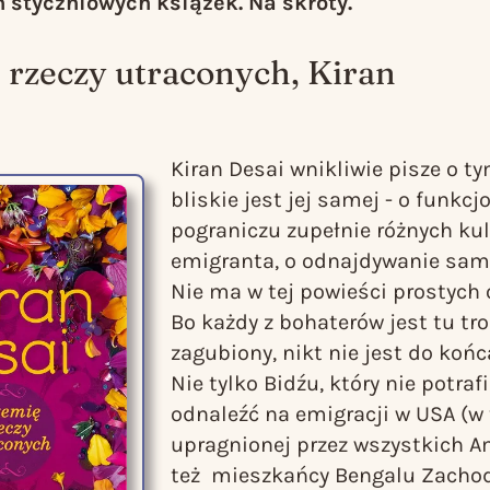
 styczniowych książek. Na skróty.
 rzeczy utraconych
, Kiran
Kiran Desai wnikliwie pisze o t
bliskie jest jej samej - o funkc
pograniczu zupełnie różnych kult
emigranta, o odnajdywanie same
Nie ma w tej powieści prostych 
Bo każdy z bohaterów jest tu tr
zagubiony, nikt nie jest do końc
Nie tylko Bidźu, który nie potrafi
odnaleźć na emigracji w USA (w 
upragnionej przez wszystkich Am
też mieszkańcy Bengalu Zachod