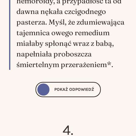
hemoroidy, a przypadłość ta od
dawna nękała czcigodnego
pasterza. Myśl, że zdumiewająca
tajemnica owego remedium
miałaby spłonąć wraz z babą,
napełniała proboszcza
śmiertelnym przerażeniem*.
POKAŻ
ODPOWIEDŹ
Anny Brzezińskiej.
Opowieści z Wilżyńskiej Doliny
4.