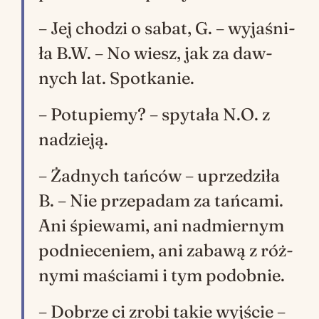
– Jej cho­dzi o sa­bat, G. – wy­ja­śni­
ła B.W. – No wiesz, jak za daw­
nych lat. Spo­tka­nie.
– Po­tu­pie­my? – spy­ta­ła N.O. z
na­dzie­ją.
– Żad­nych tań­ców – uprze­dzi­ła
B. – Nie prze­pa­dam za tań­ca­mi.
Ani śpie­wa­mi, ani nad­mier­nym
pod­nie­ce­niem, ani za­ba­wą z róż­
ny­mi ma­ścia­mi i tym po­dob­nie.
– Do­brze ci zro­bi ta­kie wyj­ście –