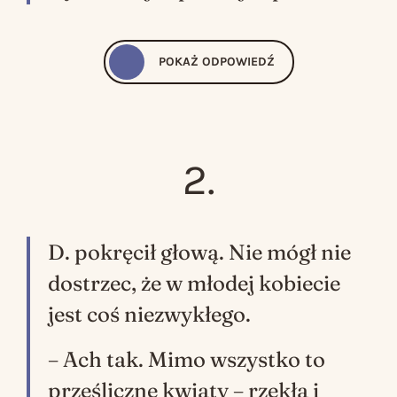
POKAŻ
ODPOWIEDŹ
Tu było sporo podpowiedzi, ale czy te podpowiedzi nie zwiodły Was na manowce? ;) O. to Oz, ale nie chodzi o
Czarnoksiężnika z krainy Oz
Wicked. Życie i czasy złej Czarownicy z Zachodu
Wicked. Życie i czasy złej Czarownicy z Zachodu
2.
D. pokręcił głową. Nie mógł nie
dostrzec, że w młodej kobiecie
jest coś niezwykłego.
– Ach tak. Mimo wszystko to
prześliczne kwiaty – rzekła i