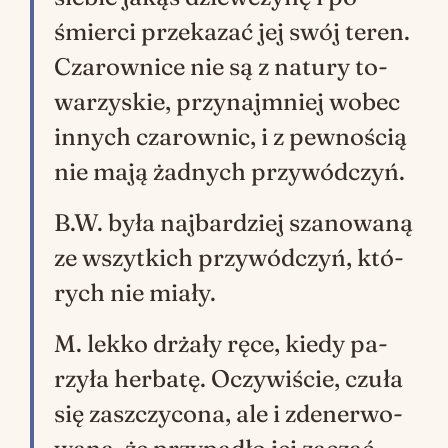
śmier­ci prze­ka­zać jej swój te­ren.
Cza­row­ni­ce nie są z na­tu­ry to­
wa­rzy­skie, przy­najm­niej wo­bec
in­nych cza­row­nic, i z pew­no­ścią
nie mają żad­nych przy­wód­czyń.
B.W. była naj­bar­dziej sza­no­wa­ną
ze wszyt­kich przy­wód­czyń, któ­
rych nie mia­ły.
M. lek­ko drża­ły ręce, kie­dy pa­
rzy­ła her­ba­tę. Oczy­wi­ście, czu­ła
się za­szczy­co­na, ale i zde­ner­wo­