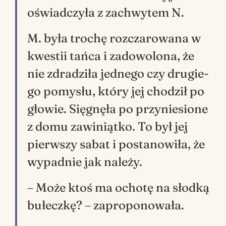
oświad­czy­ła z za­chwy­tem N.
M. była tro­chę roz­cza­ro­wa­na w
kwe­stii tań­ca i za­do­wo­lo­na, że
nie zdra­dzi­ła jed­ne­go czy dru­gie­
go po­my­słu, któ­ry jej cho­dził po
gło­wie. Się­gnę­ła po przy­nie­sio­ne
z domu za­wi­niąt­ko. To był jej
pierw­szy sa­bat i po­sta­no­wi­ła, że
wy­pad­nie jak na­le­ży.
– Może ktoś ma ocho­tę na słod­ką
bu­łecz­kę? – za­pro­po­no­wa­ła.