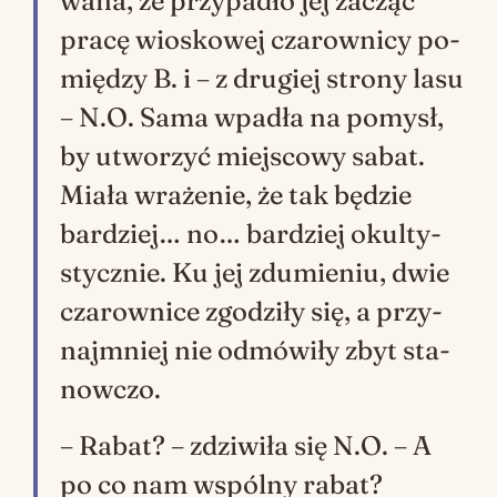
wa­na, że przy­pa­dło jej za­cząć
pra­cę wio­sko­wej cza­row­ni­cy po­
mię­dzy B. i – z dru­giej stro­ny lasu
– N.O. Sama wpa­dła na po­mysł,
by utwo­rzyć miej­sco­wy sa­bat.
Mia­ła wra­że­nie, że tak bę­dzie
bar­dziej… no… bar­dziej okul­ty­
stycz­nie. Ku jej zdu­mie­niu, dwie
cza­row­ni­ce zgo­dzi­ły się, a przy­
najm­niej nie od­mó­wi­ły zbyt sta­
now­czo.
– Ra­bat? – zdzi­wi­ła się N.O. – A
po co nam wspól­ny ra­bat?