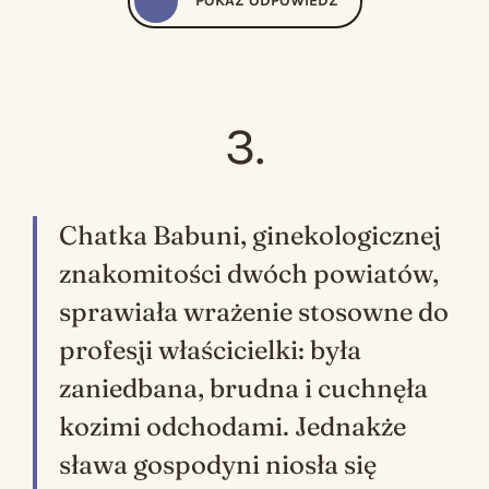
POKAŻ
ODPOWIEDŹ
Neila Gaimana. To jest, swoją drogą, jeden z tych przypadków, kiedy wolę film od książki.
, Warszawa, Wydawnictwo MAG, s. 22-23.
3.
Chatka Babuni, ginekologicznej
znakomitości dwóch powiatów,
sprawiała wrażenie stosowne do
profesji właścicielki: była
zaniedbana, brudna i cuchnęła
kozimi odchodami. Jednakże
sława gospodyni niosła się