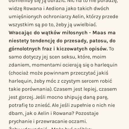
ośmieliłby się ją obrazić. Nic na to nie poradzę,
widzę Rowana i Aediona jako takich dwóch
umięśnionych ochroniarzy Aelin, którzy przede
wszystkim są po to, żeby ją uwielbiać.
Wracając do wątków miłosnych - Maas ma
niestety tendencję do przesady, patosu, do
górnolotnych fraz i kiczowatych opisów.
To
samo dotyczy jej scen seksu, które, moim
zdaniem, momentami ocierają się o harlequin
(chociaż może powinnam przeczytać jakiś
harlequin, żeby móc z czystym sercem robić
takie porównania). Czasem jest lepiej, czasem
jest gorzej. Jeśli mocno shipuję daną parę,
potrafię to znieść. Ale jeśli zupełnie o nich nie
dbam, jak o Aelin i Rowana? Pozostaje
prychanie i przewracanie oczami.