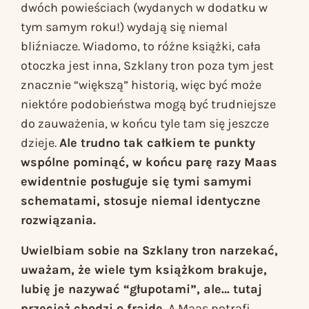
dwóch powieściach (wydanych w dodatku w
tym samym roku!) wydają się niemal
bliźniacze. Wiadomo, to różne książki, cała
otoczka jest inna,
Szklany tron
poza tym jest
znacznie “większą” historią, więc być może
niektóre podobieństwa mogą być trudniejsze
do zauważenia, w końcu tyle tam się jeszcze
dzieje.
Ale trudno tak całkiem te punkty
wspólne pominąć, w końcu parę razy Maas
ewidentnie posługuje się tymi samymi
schematami, stosuje niemal identyczne
rozwiązania.
Uwielbiam sobie na
Szklany tron
narzekać,
uważam, że wiele tym książkom brakuje,
lubię je nazywać “głupotami”, ale… tutaj
przecież chodzi o frajdę.
A Maas potrafi