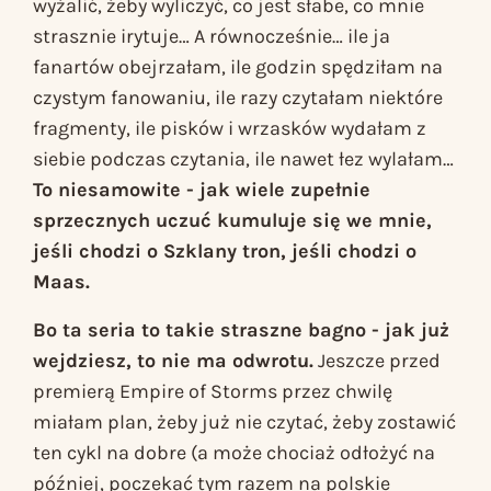
wyżalić, żeby wyliczyć, co jest słabe, co mnie
strasznie irytuje… A równocześnie… ile ja
fanartów obejrzałam, ile godzin spędziłam na
czystym fanowaniu, ile razy czytałam niektóre
fragmenty, ile pisków i wrzasków wydałam z
siebie podczas czytania, ile nawet łez wylałam…
To niesamowite - jak wiele zupełnie
sprzecznych uczuć kumuluje się we mnie,
jeśli chodzi o
Szklany tron
, jeśli chodzi o
Maas.
Bo ta seria to takie straszne bagno - jak już
wejdziesz, to nie ma odwrotu.
Jeszcze przed
premierą
Empire of Storms
przez chwilę
miałam plan, żeby już nie czytać, żeby zostawić
ten cykl na dobre (a może chociaż odłożyć na
później, poczekać tym razem na polskie