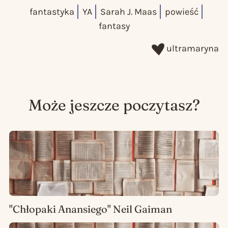
fantastyka
YA
Sarah J. Maas
powieść
fantasy
ultramaryna
Może jeszcze poczytasz?
"Chłopaki Anansiego" Neil Gaiman