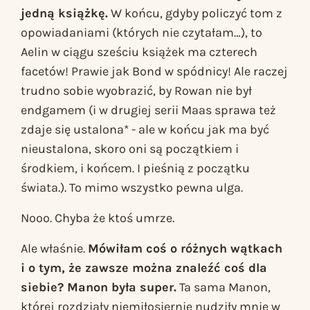
jedną książkę.
W końcu, gdyby policzyć tom z
opowiadaniami (których nie czytałam…), to
Aelin w ciągu sześciu książek ma czterech
facetów! Prawie jak Bond w spódnicy! Ale raczej
trudno sobie wyobrazić, by Rowan nie był
endgamem (i w drugiej serii Maas sprawa też
zdaje się ustalona* - ale w końcu jak ma być
nieustalona, skoro oni są początkiem i
środkiem, i końcem. I pieśnią z początku
świata.). To mimo wszystko pewna ulga.
Nooo. Chyba że ktoś umrze.
Ale właśnie.
Mówiłam coś o różnych wątkach
i o tym, że zawsze można znaleźć coś dla
siebie? Manon była super.
Ta sama Manon,
której rozdziały niemiłosiernie nudziły mnie w