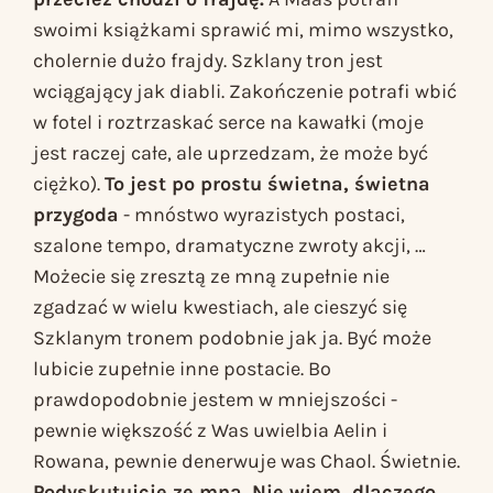
swoimi książkami sprawić mi, mimo wszystko,
cholernie dużo frajdy.
Szklany tron
jest
wciągający jak diabli. Zakończenie potrafi wbić
w fotel i roztrzaskać serce na kawałki (moje
jest raczej całe, ale uprzedzam, że może być
ciężko).
To jest po prostu świetna, świetna
przygoda
- mnóstwo wyrazistych postaci,
szalone tempo, dramatyczne zwroty akcji, …
Możecie się zresztą ze mną zupełnie nie
zgadzać w wielu kwestiach, ale cieszyć się
Szklanym tronem
podobnie jak ja. Być może
lubicie zupełnie inne postacie. Bo
prawdopodobnie jestem w mniejszości -
pewnie większość z Was uwielbia Aelin i
Rowana, pewnie denerwuje was Chaol. Świetnie.
Podyskutujcie ze mną. Nie wiem, dlaczego,