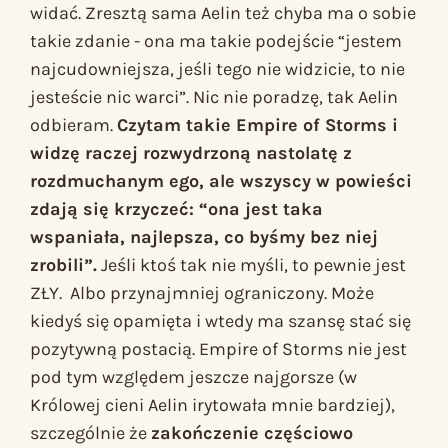
widać. Zresztą sama Aelin też chyba ma o sobie
takie zdanie - ona ma takie podejście “jestem
najcudowniejsza, jeśli tego nie widzicie, to nie
jesteście nic warci”. Nic nie poradzę, tak Aelin
odbieram.
Czytam takie
Empire of Storms
i
widzę raczej rozwydrzoną nastolatę z
rozdmuchanym ego, ale wszyscy w powieści
zdają się krzyczeć: “ona jest taka
wspaniała, najlepsza, co byśmy bez niej
zrobili”.
Jeśli ktoś tak nie myśli, to pewnie jest
ZŁY. Albo przynajmniej ograniczony. Może
kiedyś się opamięta i wtedy ma szansę stać się
pozytywną postacią.
Empire of Storms
nie jest
pod tym względem jeszcze najgorsze (w
Królowej cieni
Aelin irytowała mnie bardziej),
szczególnie że
zakończenie częściowo