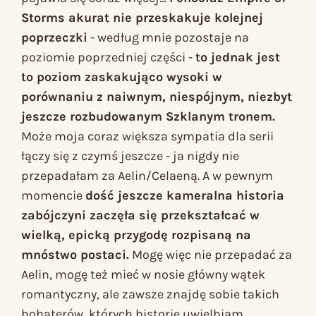
Storms
akurat nie przeskakuje kolejnej
poprzeczki
- według mnie pozostaje na
poziomie poprzedniej części -
to jednak jest
to poziom zaskakująco wysoki w
porównaniu z naiwnym, niespójnym, niezbyt
jeszcze rozbudowanym
Szklanym tronem
.
Może moja coraz większa sympatia dla serii
łączy się z czymś jeszcze - ja nigdy nie
przepadałam za Aelin/Celaeną. A w pewnym
momencie
dość jeszcze kameralna historia
zabójczyni zaczęła się przekształcać w
wielką, epicką przygodę rozpisaną na
mnóstwo postaci.
Mogę więc nie przepadać za
Aelin, mogę też mieć w nosie główny wątek
romantyczny, ale zawsze znajdę sobie takich
bohaterów, których historie uwielbiam.