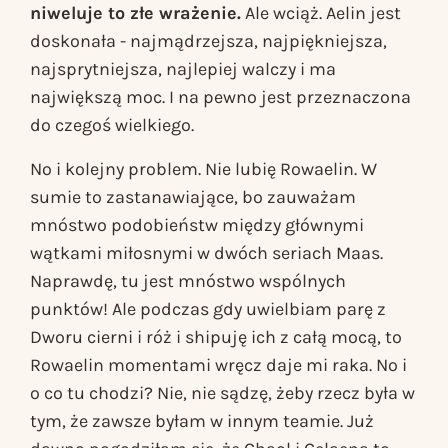
niweluje to złe wrażenie.
Ale wciąż. Aelin jest
doskonała - najmądrzejsza, najpiękniejsza,
najsprytniejsza, najlepiej walczy i ma
największą moc. I na pewno jest przeznaczona
do czegoś wielkiego.
No i kolejny problem. Nie lubię Rowaelin. W
sumie to zastanawiające, bo zauważam
mnóstwo podobieństw między głównymi
wątkami miłosnymi w dwóch seriach Maas.
Naprawdę, tu jest mnóstwo wspólnych
punktów! Ale podczas gdy uwielbiam parę z
Dworu cierni i róż
i shipuję ich z całą mocą, to
Rowaelin momentami wręcz daje mi raka. No i
o co tu chodzi? Nie, nie sądzę, żeby rzecz była w
tym, że zawsze byłam w innym teamie. Już