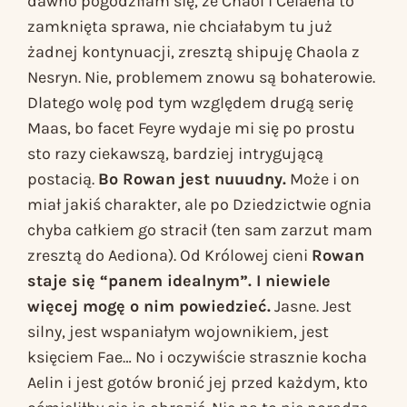
dawno pogodziłam się, że Chaol i Celaena to
zamknięta sprawa, nie chciałabym tu już
żadnej kontynuacji, zresztą shipuję Chaola z
Nesryn. Nie, problemem znowu są bohaterowie.
Dlatego wolę pod tym względem drugą serię
Maas, bo facet Feyre wydaje mi się po prostu
sto razy ciekawszą, bardziej intrygującą
postacią.
Bo Rowan jest nuuudny.
Może i on
miał jakiś charakter, ale po
Dziedzictwie ognia
chyba całkiem go stracił (ten sam zarzut mam
zresztą do Aediona). Od
Królowej cieni
Rowan
staje się “panem idealnym”. I niewiele
więcej mogę o nim powiedzieć.
Jasne. Jest
silny, jest wspaniałym wojownikiem, jest
księciem Fae… No i oczywiście strasznie kocha
Aelin i jest gotów bronić jej przed każdym, kto