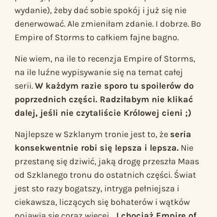
wydanie), żeby dać sobie spokój i już się nie
denerwować. Ale zmieniłam zdanie. I dobrze. Bo
Empire of Storms
to całkiem fajne bagno.
Nie wiem, na ile to recenzja
Empire of Storms
,
na ile luźne wypisywanie się na temat całej
serii.
W każdym razie sporo tu spoilerów do
poprzednich części. Radziłabym nie klikać
dalej, jeśli nie czytaliście
Królowej cieni
;)
Najlepsze w
Szklanym tronie
jest to, że
seria
konsekwentnie robi się lepsza i lepsza.
Nie
przestanę się dziwić, jaką drogę przeszła Maas
od
Szklanego tronu
do ostatnich części. Świat
jest sto razy bogatszy, intryga pełniejsza i
ciekawsza, liczących się bohaterów i wątków
pojawia się coraz więcej…
I chociaż
Empire of