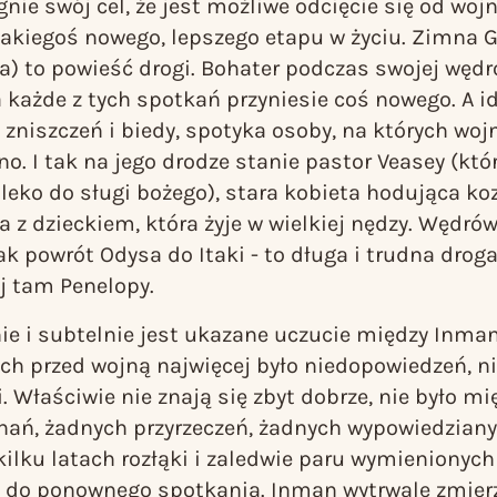
gnie swój cel, że jest możliwe odcięcie się od wojn
jakiegoś nowego, lepszego etapu w życiu.
Zimna G
) to powieść drogi. Bohater podczas swojej wędró
 a każde z tych spotkań przyniesie coś nowego. A id
 zniszczeń i biedy, spotyka osoby, na których woj
no. I tak na jego drodze stanie pastor Veasey (kt
eko do sługi bożego), stara kobieta hodująca kozy
z dzieckiem, która żyje w wielkiej nędzy. Wędr
jak powrót Odysa do Itaki - to długa i trudna dro
j tam Penelopy.
ie i subtelnie jest ukazane uczucie między Inma
ch przed wojną najwięcej było niedopowiedzeń, n
. Właściwie nie znają się zbyt dobrze, nie było mi
nań, żadnych przyrzeczeń, żadnych wypowiedziany
kilku latach rozłąki i zaledwie paru wymienionych 
ą do ponownego spotkania. Inman wytrwale zmierz