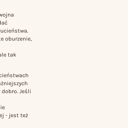
 wojna
dać
rucieństwa.
te oburzenie,
ale tak
ucieństwach
ażniejszych
 dobro. Jeśli
i
ie
j - jest też