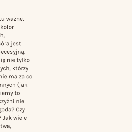
 tu ważne,
 kolor
h,
óra
jest
secesyjną,
ię nie tylko
ych, którzy
 nie ma za co
innych (jak
wiemy to
zyźni nie
ygoda? Czy
 Jak wiele
stwa,