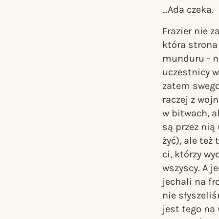
…Ada czeka.
Frazier nie 
która strona
munduru - ni
uczestnicy w
zatem swego 
raczej z woj
w bitwach, a
są przez nią
żyć), ale też
ci, którzy wy
wszyscy. A j
jechali na f
nie słyszeli
jest tego na 