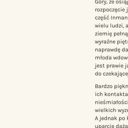
Góry, że osią
rozpoczęcie 
część Inmana
wielu ludzi,
ziemię pełną
wyraźne pięt
naprawdę dal
młoda wdowa 
jest prawie 
do czekające
Bardzo piękn
ich kontakta
nieśmiałości
wielkich wyz
A jednak po 
uparcie dąż