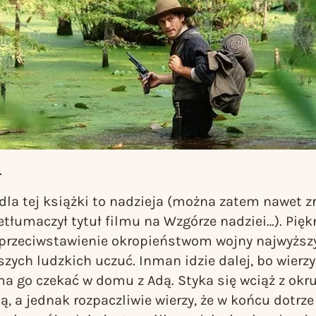
…
dla tej książki to nadzieja (można zatem nawet 
zetłumaczył tytuł filmu na
Wzgórze nadziei
…). Pięk
 przeciwstawienie okropieństwom wojny najwyższ
zych ludzkich uczuć. Inman idzie dalej, bo wierzy
 ma go czekać w domu z Adą. Styka się wciąż z ok
lą, a jednak rozpaczliwie wierzy, że w końcu dotrz