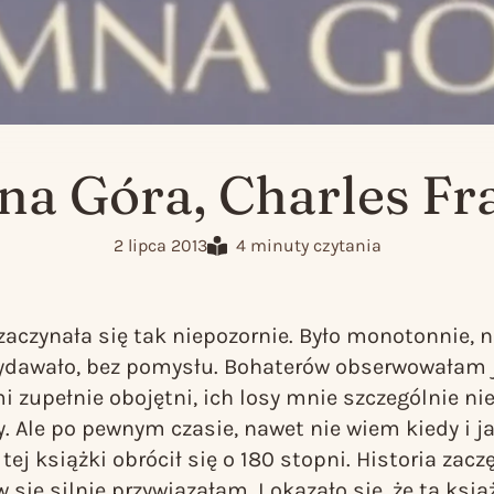
na Góra, Charles Fra
2 lipca 2013
4 minuty czytania
zaczynała się tak niepozornie. Było monotonnie, ni
wydawało, bez pomysłu. Bohaterów obserwowałam 
mi zupełnie obojętni, ich losy mnie szczególnie nie
y. Ale po pewnym czasie, nawet nie wiem kiedy i j
ej książki obrócił się o 180 stopni. Historia zacz
się silnie przywiązałam. I okazało się, że ta ksią