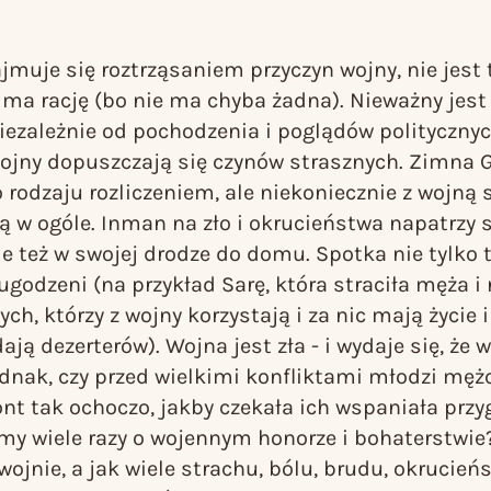
zajmuje się roztrząsaniem przyczyn wojny, nie jest
 ma rację (bo nie ma chyba żadna). Nieważny jest
ezależnie od pochodzenia i poglądów politycznyc
ojny dopuszczają się czynów strasznych.
Zimna G
rodzaju rozliczeniem, ale niekoniecznie z wojną 
ną w ogóle. Inman na zło i okrucieństwa napatrzy s
le też w swojej drodze do domu. Spotka nie tylko t
 ugodzeni (na przykład Sarę, która straciła męża i
 tych, którzy z wojny korzystają i za nic mają życie 
dają dezerterów). Wojna jest zła - i wydaje się, że 
ednak, czy przed wielkimi konfliktami młodzi mężc
ront tak ochoczo, jakby czekała ich wspaniała prz
śmy wiele razy o wojennym honorze i bohaterstwie?
wojnie, a jak wiele strachu, bólu, brudu, okrucień