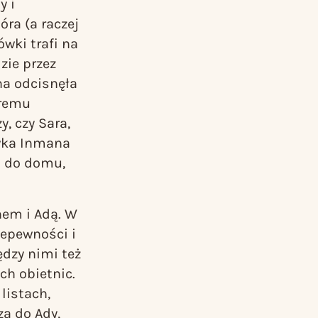
y i
óra
(a raczej
wki trafi na
zie przez
na odcisnęła
óremu
, czy Sara,
ówka Inmana
ga do domu,
nem i Adą. W
iepewności i
ędzy nimi też
ch obietnic.
listach,
a do Ady,