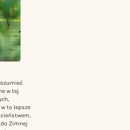
zrozumieć
ne w tej
ych,
 w to lepsze
rucieństwem,
e do Zimnej