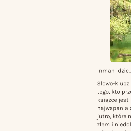
Inman idzie
Słowo-klucz 
tego, kto pr
książce jest
najwspanials
jutro, które
złem i niedo