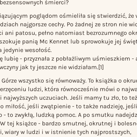
i bezsensownych śmierci?
ązującym poglądom ośmieliła się stwierdzić, że
dziach najgorsze cechy. Po żadnej ze stron nie wi
ci ani patosu, pełno natomiast bezrozumnego ok
zaszokuje panią Mc Kennet lub sprowokuje jej świę
a jedynie wesołość.
cię lubię - przyznała z pobłażliwym uśmieszkiem - 
wczyny jak ty jeszcze nie widziałam.
[1]
 Górze
wszystko się równoważy. To książka o okr
ierzęceniu ludzi, która równocześnie mówi o najw
i najwyższych uczuciach. Jeśli mamy tu zło, to też
o miłość, jeśli zwątpienie - to także nadzieję, jeśl
 - to zwykłą, ludzką pomoc. A po smutku nadejdz
W tej książce - bardzo smutnej, okrutnej i bolesne
, wiary w ludzi i w istnienie tych najprostszych,