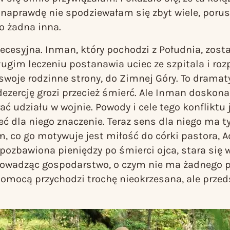
naprawdę nie spodziewałam się zbyt wiele, poru
o żadna inna.
ecesyjna. Inman, który pochodzi z Południa, zost
długim leczeniu postanawia uciec ze szpitala i ro
woje rodzinne strony, do Zimnej Góry. To dramat
dezercję grozi przecież śmierć. Ale Inman doskonal
rać udziału w wojnie. Powody i cele tego konfliktu
eć dla niego znaczenie. Teraz sens dla niego ma t
, co go motywuje jest miłość do córki pastora, A
ozbawiona pieniędzy po śmierci ojca, stara się 
rowadząc gospodarstwo, o czym nie ma żadnego p
pomocą przychodzi trochę nieokrzesana, ale przed