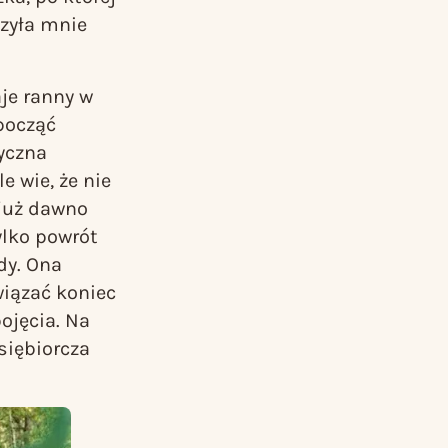
szyła mnie
aje ranny w
zpocząć
yczna
e wie, że nie
 już dawno
ylko powrót
dy. Ona
wiązać koniec
ojęcia. Na
siębiorcza