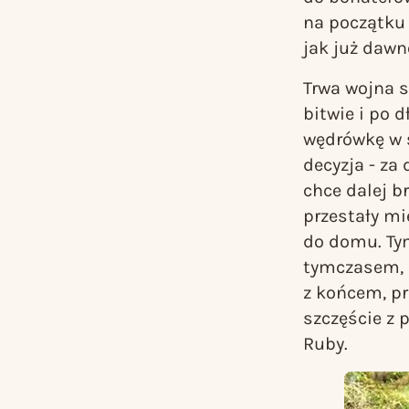
na początku 
jak już dawn
Trwa wojna s
bitwie i po 
wędrówkę w s
decyzja - za 
chce dalej b
przestały mi
do domu. Tym
tymczasem, p
z końcem, p
szczęście z 
Ruby.