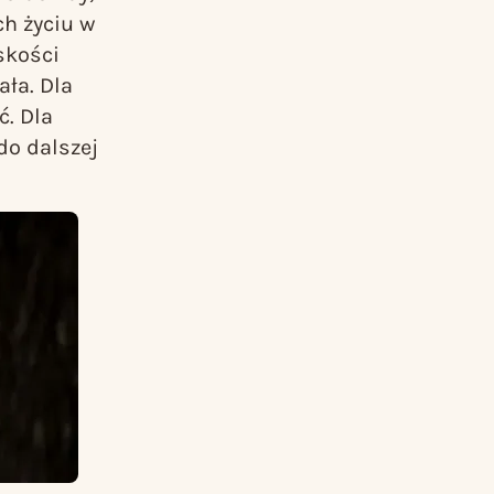
ch życiu w
skości
ała. Dla
ć. Dla
do dalszej