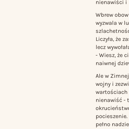
nienawiści 
Wbrew obowi
wyzwala w lu
szlachetnoś
Liczyła, że 
lecz wywołał
- Wiesz, że 
naiwnej dzie
Ale w
Zimnej
wojny i zezw
wartościach 
nienawiść - t
okrucieństwo
pocieszenie. 
pełno nadziei