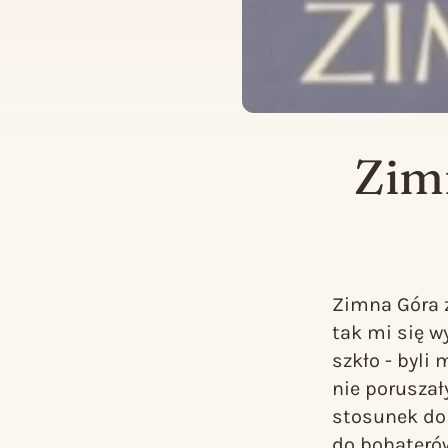
Zim
Zimna Góra
tak mi się 
szkło - byli 
nie poruszał
stosunek do t
do bohaterów 