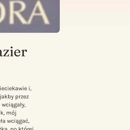
zier
eciekawie i,
jakby przez
 wciągały,
ak, mój
ęła wciągać,
żka, po której